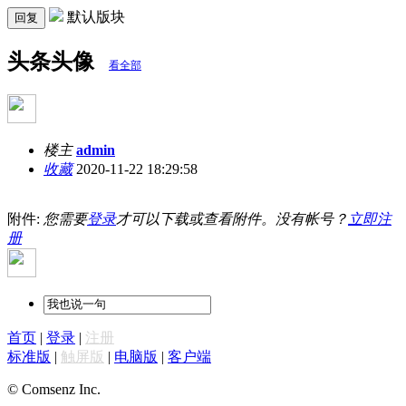
默认版块
回复
头条头像
看全部
楼主
admin
收藏
2020-11-22 18:29:58
附件:
您需要
登录
才可以下载或查看附件。没有帐号？
立即注
册
首页
|
登录
|
注册
标准版
|
触屏版
|
电脑版
|
客户端
© Comsenz Inc.