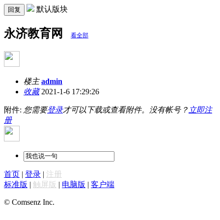
默认版块
回复
永济教育网
看全部
楼主
admin
收藏
2021-1-6 17:29:26
附件:
您需要
登录
才可以下载或查看附件。没有帐号？
立即注
册
首页
|
登录
|
注册
标准版
|
触屏版
|
电脑版
|
客户端
© Comsenz Inc.