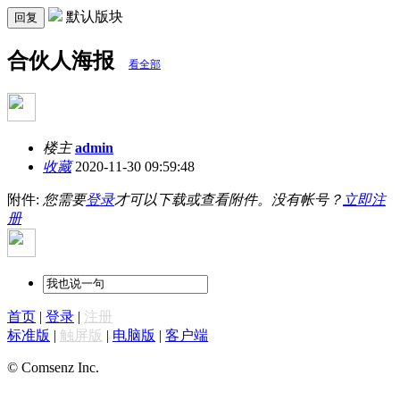
默认版块
回复
合伙人海报
看全部
楼主
admin
收藏
2020-11-30 09:59:48
附件:
您需要
登录
才可以下载或查看附件。没有帐号？
立即注
册
首页
|
登录
|
注册
标准版
|
触屏版
|
电脑版
|
客户端
© Comsenz Inc.